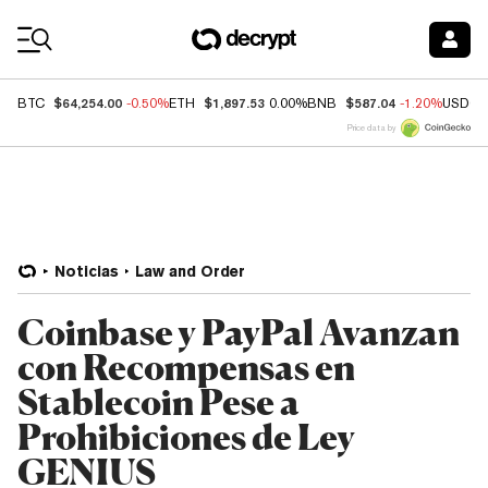
Coin Prices
$64,254.00
$1,897.53
$587.04
BTC
-0.50%
ETH
0.00%
BNB
-1.20%
USDC
Price data by
Noticias
Law and Order
Coinbase y PayPal Avanzan
con Recompensas en
Stablecoin Pese a
Prohibiciones de Ley
GENIUS