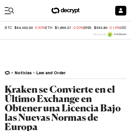
Coin Prices
$64,300.00
$1,899.27
$593.80
BTC
-0.30%
ETH
-0.20%
BNB
-0.10%
USDC
Price data by
Noticias
Law and Order
Kraken se Convierte en el
Último Exchange en
Obtener una Licencia Bajo
las Nuevas Normas de
Europa