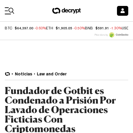
Coin Prices
$64,397.00
$1,905.05
$591.91
BTC
-0.60%
ETH
-0.50%
BNB
-1.30%
USDC
Price data by
Noticias
Law and Order
Fundador de Gotbit es
Condenado a Prisión Por
Lavado de Operaciones
Ficticias Con
Criptomonedas