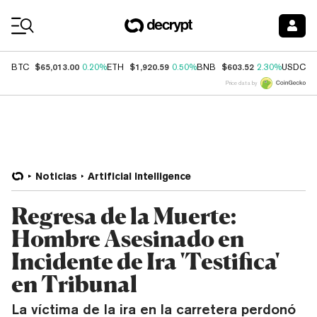
Coin Prices
$65,013.00
$1,920.59
$603.52
$
BTC
0.20%
ETH
0.50%
BNB
2.30%
USDC
Price data by
Noticias
Artificial Intelligence
Regresa de la Muerte:
Hombre Asesinado en
Incidente de Ira 'Testifica'
en Tribunal
La víctima de la ira en la carretera perdonó