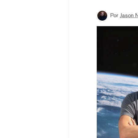
Por
Jason 