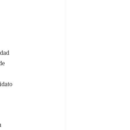
idad
de
idato
n