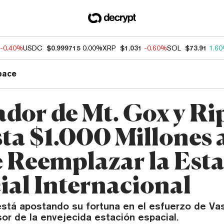
-0.40%
USDC
$0.999715
0.00%
XRP
$1.031
-0.60%
SOL
$73.91
1.6
pace
dor de Mt. Gox y Ri
ta $1.000 Millones 
 Reemplazar la Est
ial Internacional
stá apostando su fortuna en el esfuerzo de Va
or de la envejecida estación espacial.