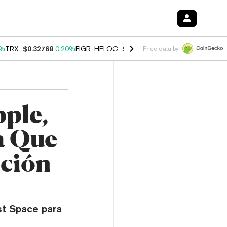
0%
TRX
$0.32768
0.20%
FIGR_HELOC
$1.023
0.20%
HYPE
$54.23
-3.
Price data by
pple,
a Que
ación
st Space para