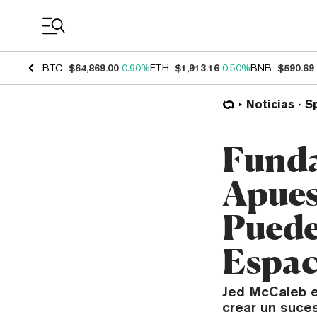
Coin Prices
BTC
$64,869.00
0.90%
ETH
$1,913.16
0.50%
BNB
$590.69
Noticias
S
Funda
Apues
Puede
Espac
Jed McCaleb e
crear un suces