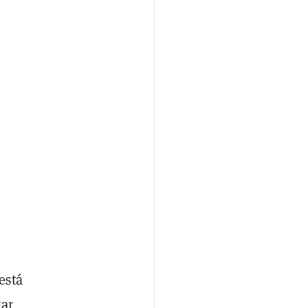
está
var