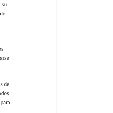
o su
 de
os
zarse
s de
ados
 para
a