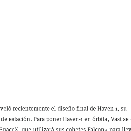
veló recientemente el diseño final de Haven-1, su
e estación. Para poner Haven-1 en órbita, Vast se 
SpaceX, que utilizará sus cohetes Falcon9 para lle