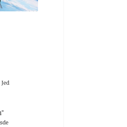
 Jed
a
"
esde