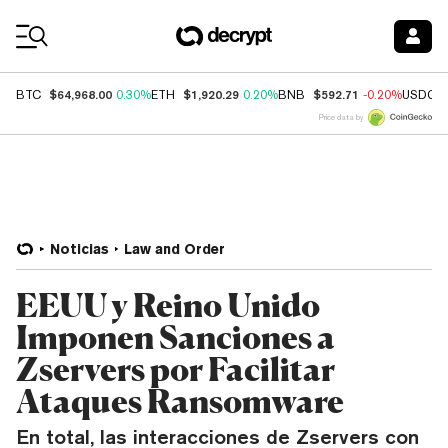
Coin Prices
$64,968.00
$1,920.29
$592.71
BTC
0.30%
ETH
0.20%
BNB
-0.20%
USDC
Price data by
Noticias
Law and Order
EEUU y Reino Unido
Imponen Sanciones a
Zservers por Facilitar
Ataques Ransomware
En total, las interacciones de Zservers con