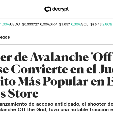
1.00%
USDC
$0.999727
0.00%
XRP
$1.037
0.30%
SOL
$75.43
2.80%
uegos
er de Avalanche 'Off
se Convierte en el J
ito Más Popular en 
 Store
anzamiento de acceso anticipado, el shooter de
anche Off the Grid, tuvo una notable tracción e