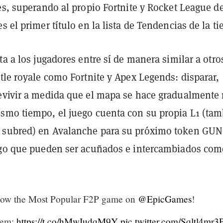
es, superando al propio Fortnite y Rocket League d
s el primer título en la lista de Tendencias de la ti
ta a los jugadores entre sí de manera similar a otro
tle royale como Fortnite y Apex Legends: disparar,
evivir a medida que el mapa se hace gradualmente
smo tiempo, el juego cuenta con su propia L1 (ta
 subred) en Avalanche para su próximo token GUN
ego que pueden ser acuñados e intercambiados com
 now the Most Popular F2P game on
@EpicGames
!
hem:
https://t.co/hMwIudqM9Y
pic.twitter.com/Sqltl4mr3