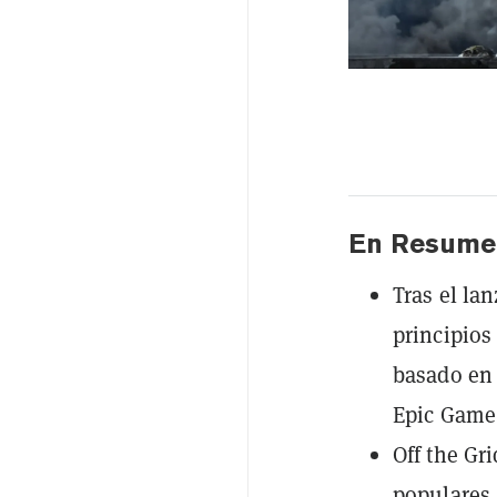
En Resume
Tras el la
principios
basado en 
Epic Game 
Off the Gr
populares 