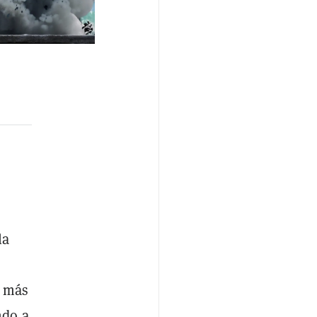
la
C más
ndo a