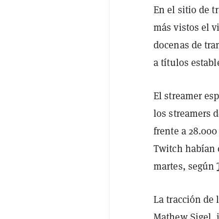
En el sitio de 
más vistos el v
docenas de tra
a títulos esta
El streamer es
los streamers d
frente a 28.000
Twitch habían 
martes, según
La tracción de 
Mathew Sigel, j