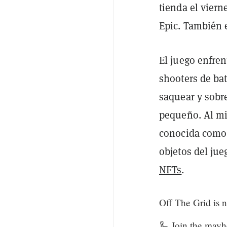
tienda el viern
Epic. También e
El juego enfren
shooters de bat
saquear y sobr
pequeño. Al mi
conocida como
objetos del ju
NFTs
.
Off The Grid is
🦾 Join the may