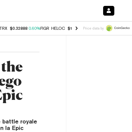
TRX
$0.32888
0.60%
FIGR_HELOC
$1.007
-2.70%
HYPE
$54.41
-4.0
Price data by
 the
uego
Epic
 battle royale
n la Epic