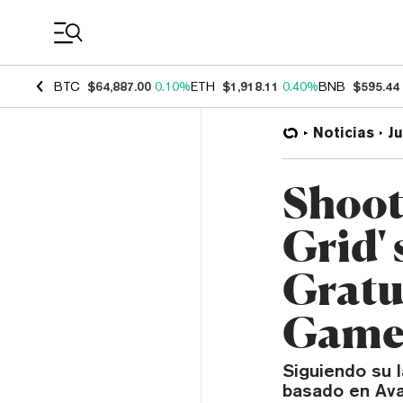
Coin Prices
BTC
$64,887.00
0.10%
ETH
$1,918.11
0.40%
BNB
$595.44
Noticias
J
Shoot
Grid' 
Gratu
Games
Siguiendo su l
basado en Aval