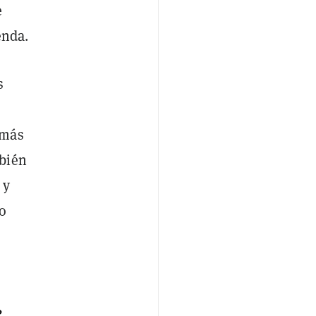
e
enda.
s
 más
mbién
 y
o
P