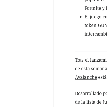
Fortnite y
El juego c
token GUN 
intercamb
Tras el lanzami
de esta semana
Avalanche
está
Desarrollado po
de la lista de
J