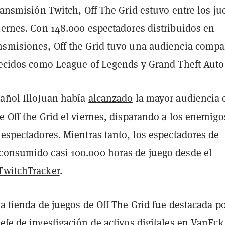
transmisión Twitch, Off The Grid estuvo entre los ju
iernes. Con 148.000 espectadores distribuidos en
nsmisiones, Off the Grid tuvo una audiencia compa
blecidos como League of Legends y Grand Theft Auto
pañol IlloJuan había
alcanzado
la mayor audiencia 
e Off the Grid el viernes, disparando a los enemigo
 espectadores. Mientras tanto, los espectadores de
consumido casi 100.000 horas de juego desde el
TwitchTracker
.
la tienda de juegos de Off The Grid fue destacada p
efe de investigación de activos digitales en VanEck