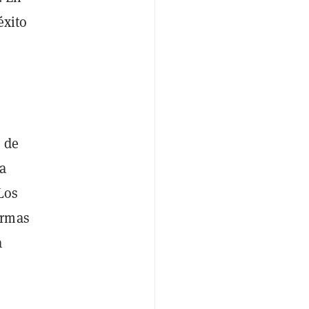
éxito
 de
ma
Los
armas
a