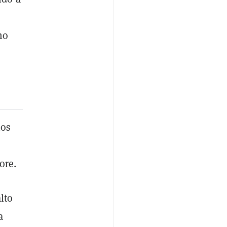
mo
ios
ore.
lto
a