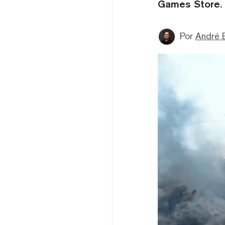
Games Store.
Por
André 