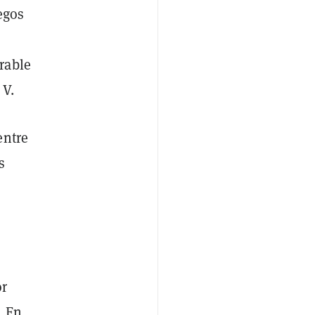
egos
rable
 V.
entre
s
or
. En