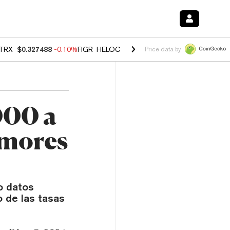
TRX
$0.327488
-0.10%
FIGR_HELOC
$1.023
-1.20%
HYPE
$54.26
-2
Price data by
000 a
emores
o datos
 de las tasas