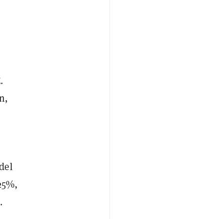
.
n,
del
,25%,
.