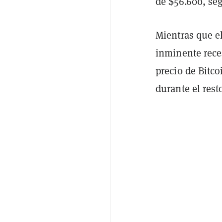
de $56.600, se
Mientras que e
inminente rece
precio de Bitc
durante el rest