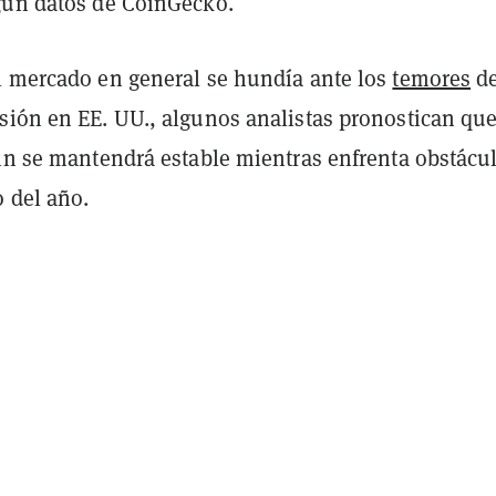
gún datos de CoinGecko.
l mercado en general se hundía ante los
temores
de
sión en EE. UU., algunos analistas pronostican que
oin se mantendrá estable mientras enfrenta obstácu
o del año.