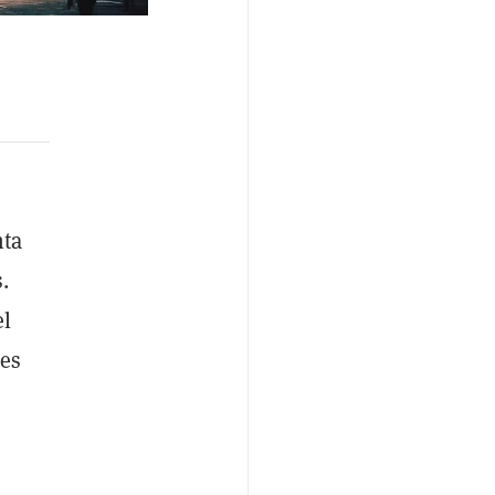
nta
.
el
nes