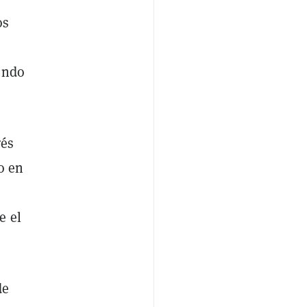
os
undo
rés
o en
e el
de