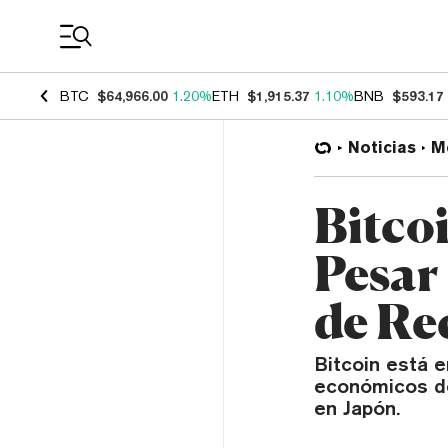
Coin Prices
BTC
$64,966.00
1.20%
ETH
$1,915.37
1.10%
BNB
$593.17
Noticias
M
Bitco
Pesar
de Re
Bitcoin está 
económicos dé
en Japón.