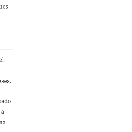
ones
s
el
eses.
bado
 a
ima