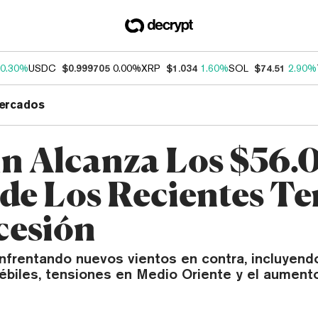
0.30%
USDC
$0.999705
0.00%
XRP
$1.034
1.60%
SOL
$74.51
2.90%
ercados
in Alcanza Los $56.
 de Los Recientes T
cesión
enfrentando nuevos vientos en contra, incluyend
biles, tensiones en Medio Oriente y el aumento