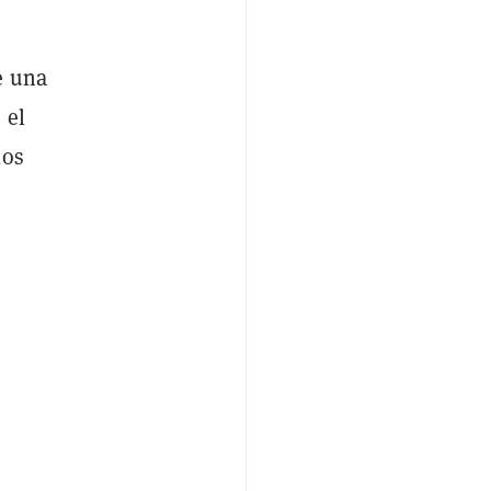
 una
 el
los