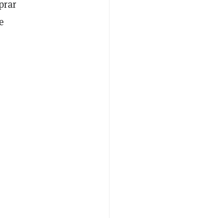
prar
e