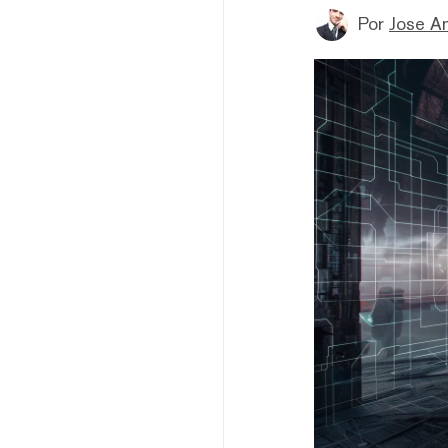
Por
Jose A