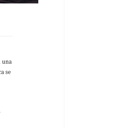
n una
ca se
r