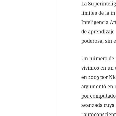
La Superinteli
límites de la i
Inteligencia A
de aprendizaj
poderosa, sin e
Un número de i
vivimos en un 
en 2003 por Ni
argumentó en u
por computado
avanzada cuya 
"autoconscient