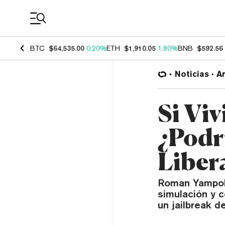
Coin Prices
BTC
$64,535.00
0.20%
ETH
$1,910.05
1.80%
BNB
$592.56
Noticias
Ar
Si Vi
¿Podr
Liber
Roman Yampols
simulación y c
un jailbreak d