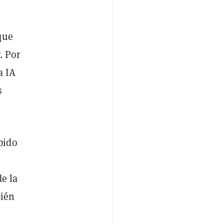
que
. Por
a IA
s
pido
e la
bién