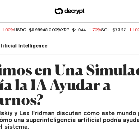
-1.00%
USDC
$0.99948
0.00%
XRP
$1.044
-1.70%
SOL
$73.27
-1.1
tificial Intelligence
vimos en Una Simula
ía la IA Ayudar a
arnos?
kiy y Lex Fridman discuten cómo este mundo p
ómo una superinteligencia artificial podría ayud
el sistema.