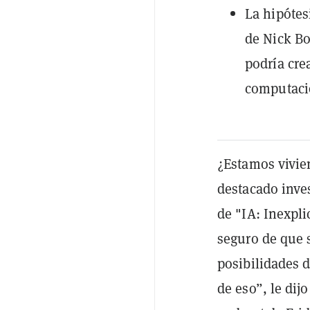
La hipótes
de Nick Bo
podría cre
computaci
¿Estamos vivi
destacado inves
de "IA: Inexpli
seguro de que 
posibilidades 
de eso”, le dij