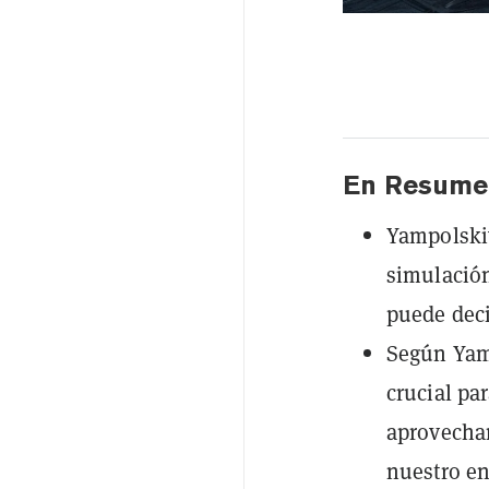
En Resume
Yampolskiy
simulació
puede deci
Según Yamp
crucial pa
aprovechan
nuestro e