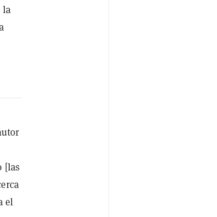
 la
a
autor
 [las
cerca
a el