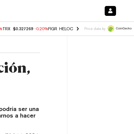
0%
TRX
$0.327269
-0.20%
FIGR_HELOC
$1.02
1.70%
HYPE
$55.99
-3.
Price data by
ción,
odría ser una
arnos a hacer