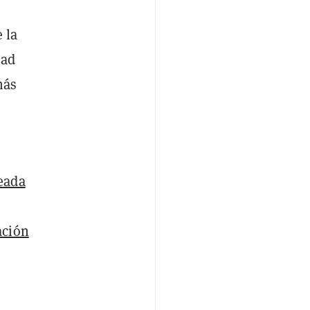
 la
dad
más
eada
ación