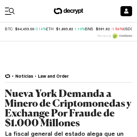
Coin Prices
$64,455.00
$1,895.82
$591.92
BTC
0.14%
ETH
1.19%
BNB
-1.84%
USDC
Price data by
Noticias
Law and Order
Nueva York Demanda a
Minero de Criptomonedas y
Exchange Por Fraude de
$1.000 Millones
La fiscal general del estado alega que un