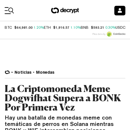
Coin Prices
$64,981.00
$1,916.57
$593.21
$
BTC
1.20%
ETH
1.10%
BNB
0.30%
USDC
Price data by
Noticias
Monedas
La Criptomoneda Meme
Dogwifhat Supera a BONK
Por Primera Vez
Hay una batalla de monedas meme con
temáticas de perros en Solana mientras