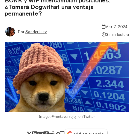
BONK y WIF intercambian posiciones.
¿Tomará Dogwifhat una ventaja
permanente?
Mar 7, 2024
Por
Sander Lutz
3 min lectura
Image: @metaversejoji on Twitter