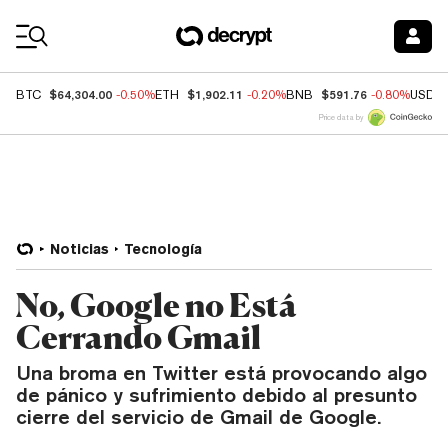
Coin Prices
$64,304.00
$1,902.11
$591.76
BTC
-0.50%
ETH
-0.20%
BNB
-0.80%
USDC
Price data by
Noticias
Tecnología
No, Google no Está
Cerrando Gmail
Una broma en Twitter está provocando algo
de pánico y sufrimiento debido al presunto
cierre del servicio de Gmail de Google.