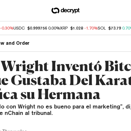
-0.30%
USDC
$0.999756
0.00%
XRP
$1.028
-1.70%
SOL
$73.79
0.7
aw and Order
 Wright Inventó Bit
e Gustaba Del Karat
fica su Hermana
do con Wright no es bueno para el marketing”, d
 nChain al tribunal.