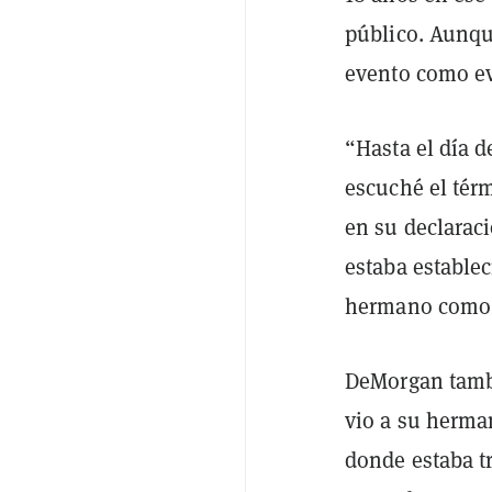
público. Aunque
evento como ev
“Hasta el día d
escuché el tér
en su declarac
estaba establec
hermano como c
DeMorgan tamb
vio a su herma
donde estaba t