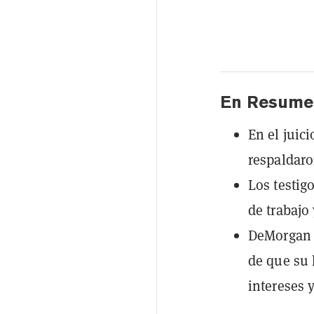
En Resume
En el juic
respaldaro
Los testig
de trabajo
DeMorgan t
de que su 
intereses y