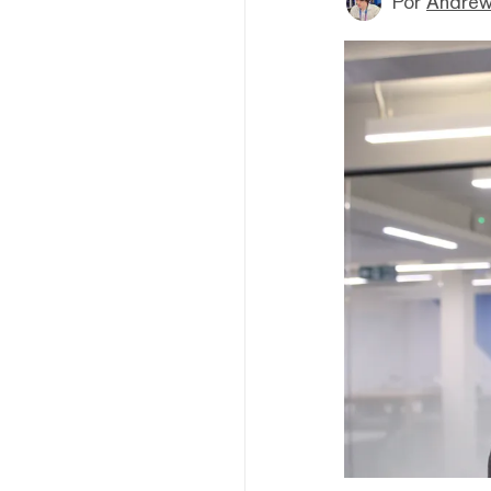
Por
Andrew