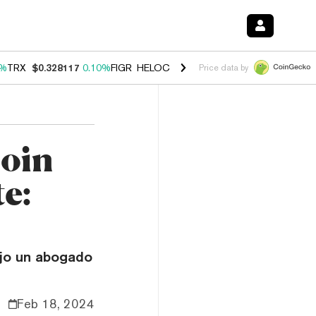
0%
TRX
$0.328117
0.10%
FIGR_HELOC
$1.034
1.40%
HYPE
$55.68
1.
Price data by
coin
e:
ijo un abogado
Feb 18, 2024