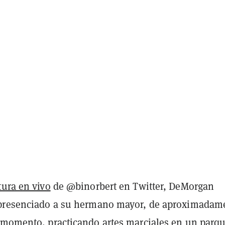
tura en vivo
de @binorbert en Twitter, DeMorgan
 presenciado a su hermano mayor, de aproximadam
 momento, practicando artes marciales en un parq