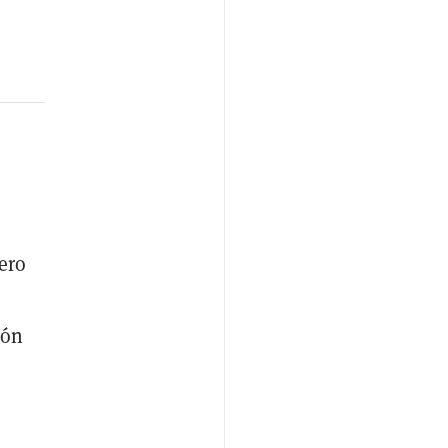
ero
ión