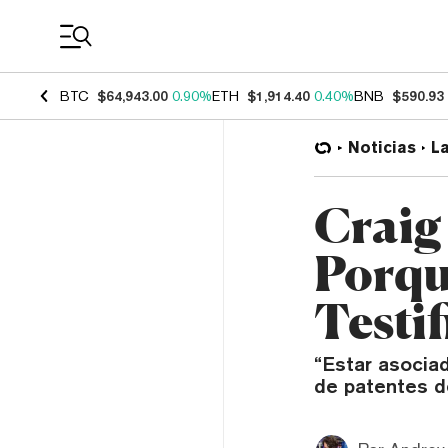
Coin Prices
BTC
$64,943.00
0.90%
ETH
$1,914.40
0.40%
BNB
$590.93
Noticias
L
Craig
Porqu
Testi
“Estar asocia
de patentes de