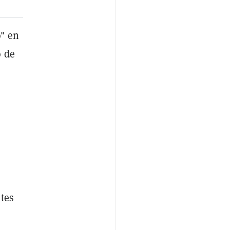
o" en
o de
tes