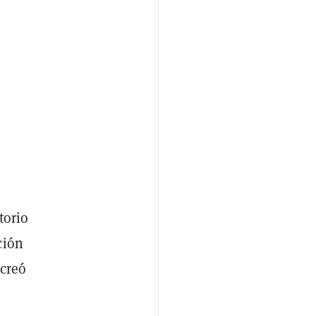
torio
ción
 creó