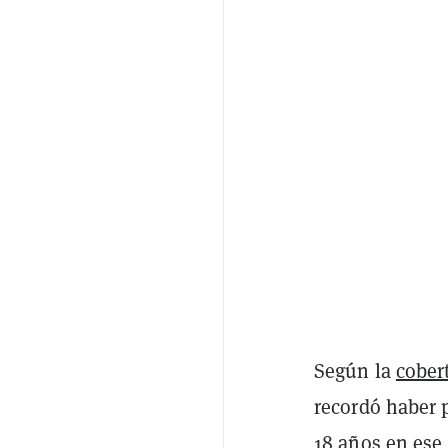
Según la
cober
recordó haber
18 años en ese