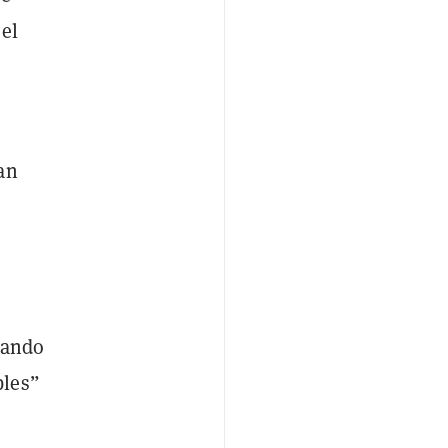
 el
an
e
uando
bles”