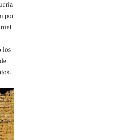
uería
n por
niel
 los
 de
tos.