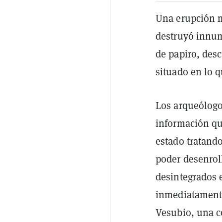
Una erupción m
destruyó innum
de papiro, desc
situado en lo q
Los arqueólogos
información que
estado tratando
poder desenroll
desintegrados e
inmediatamente
Vesubio, una c