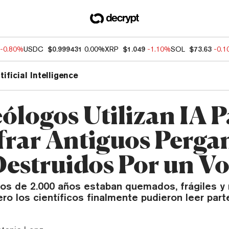
-0.80%
USDC
$0.999431
0.00%
XRP
$1.049
-1.10%
SOL
$73.63
-0.
tificial Intelligence
ólogos Utilizan IA P
frar Antiguos Perg
Destruidos Por un V
s de 2.000 años estaban quemados, frágiles y 
ero los científicos finalmente pudieron leer part