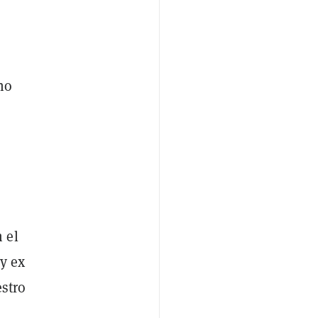
no
 el
y ex
stro