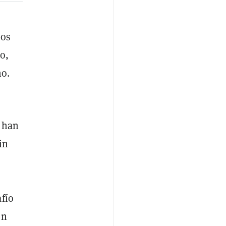
los
o,
no.
s han
in
fío
en