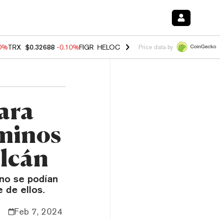
10%
TRX
$0.32688
-0.10%
FIGR_HELOC
$1.02
1.70%
HYPE
$55.95
-1.
Price data by
ara
aminos
olcán
no se podían
e de ellos.
Feb 7, 2024