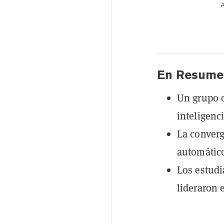
A
En Resume
Un grupo d
inteligenci
La converg
automático 
Los estudi
lideraron 