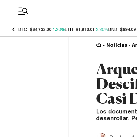
Coin Prices
BTC
$64,732.00
1.20%
ETH
$1,910.01
2.30%
BNB
$594.09
Noticias
Ar
Arque
Desci
Casi 
Los documento
desenrollar. P