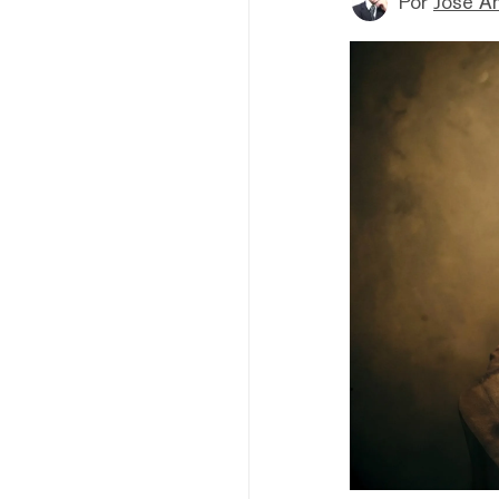
Por
Jose A