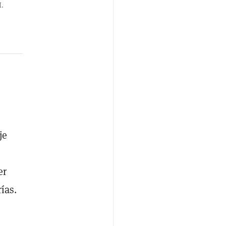
I.
.
je
er
ías.