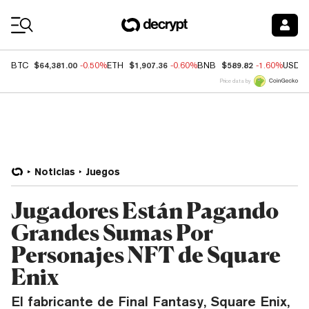
Coin Prices
$64,381.00
$1,907.36
$589.82
BTC
-0.50%
ETH
-0.60%
BNB
-1.60%
USDC
Price data by
Noticias
Juegos
Jugadores Están Pagando
Grandes Sumas Por
Personajes NFT de Square
Enix
El fabricante de Final Fantasy, Square Enix,