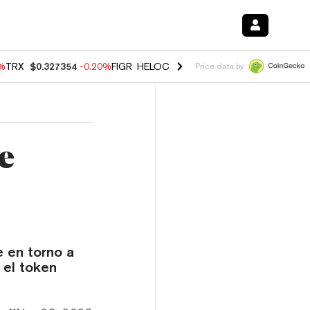
0%
TRX
$0.327354
-0.20%
FIGR_HELOC
$1.02
1.70%
HYPE
$55.70
-3.
Price data by
e
e en torno a
 el token