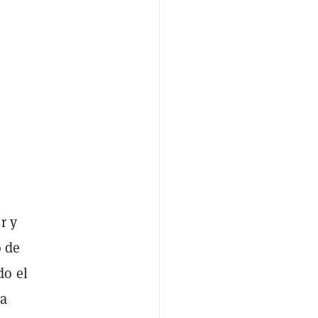
r y
o de
do el
 a