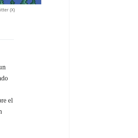
ter (X)
 un
ado
re el
n