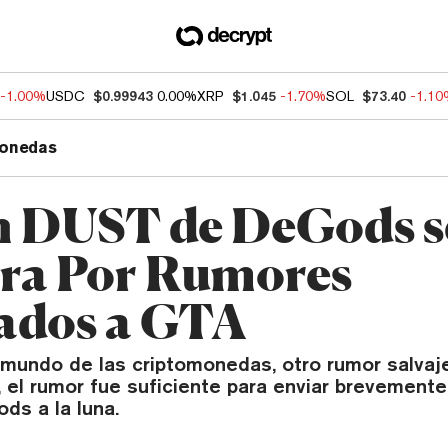
-1.00%
USDC
$0.99943
0.00%
XRP
$1.045
-1.70%
SOL
$73.40
-1.1
onedas
 DUST de DeGods s
ra Por Rumores
ados a GTA
 mundo de las criptomonedas, otro rumor salvaj
 el rumor fue suficiente para enviar brevemente
s a la luna.