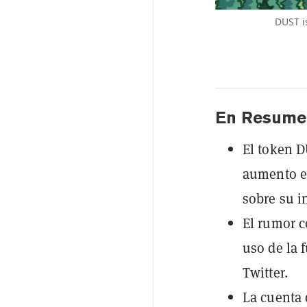
DUST i
En Resume
El token D
aumento e
sobre su i
El rumor c
uso de la 
Twitter.
La cuenta