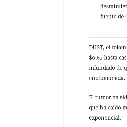
desmintien
fuente de 
DUST
, el toke
$0,62 hasta ca
infundado de q
criptomoneda.
El rumor ha sid
que ha caído m
exponencial.