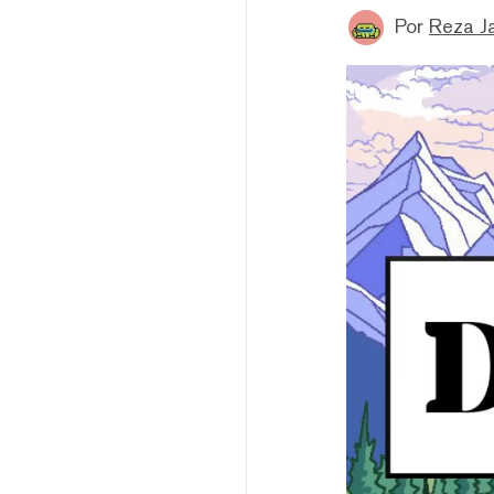
Por
Reza J