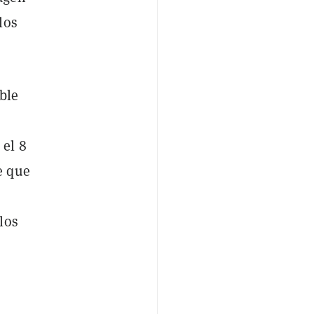
los
ble
 el 8
 que
los