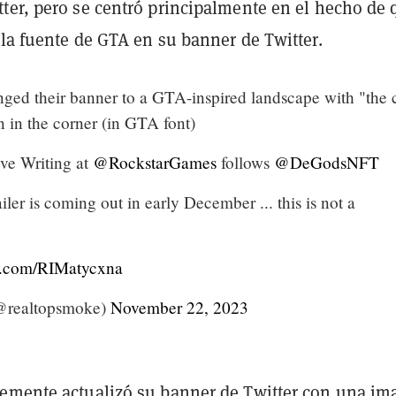
ter, pero se centró principalmente en el hecho de 
la fuente de GTA en su banner de Twitter.
ged their banner to a GTA-inspired landscape with "the c
n in the corner (in GTA font)
ve Writing at
@RockstarGames
follows
@DeGodsNFT
er is coming out in early December ... this is not a
er.com/RIMatycxna
@realtopsmoke)
November 22, 2023
emente actualizó su banner de Twitter con una im