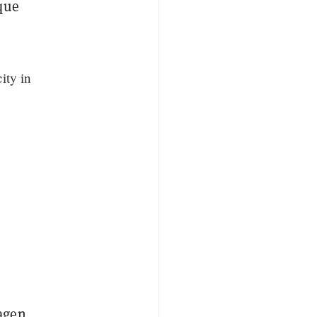
que
ity in
agen