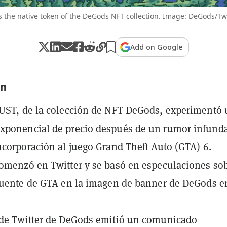
s the native token of the DeGods NFT collection. Image: DeGods/Twit
Add on Google
n
UST, de la colección de NFT DeGods, experimentó
xponencial de precio después de un rumor infund
ncorporación al juego Grand Theft Auto (GTA) 6.
omenzó en Twitter y se basó en especulaciones sob
fuente de GTA en la imagen de banner de DeGods e
 de Twitter de DeGods emitió un comunicado