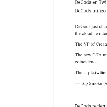
DeGods en Twit
DeGods utilizó 
DeGods just chan
the cloud" writte
The VP of Creati
The new GTA trail
coincidence.
The…
pic.twitt
— Top Smoke (
DeGods recient