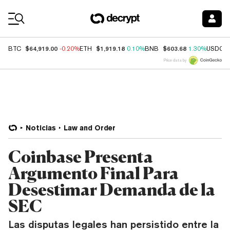
Coin Prices
$64,919.00
$1,919.18
$603.68
BTC
-0.20%
ETH
0.10%
BNB
1.30%
USDC
Price data by
Noticias
Law and Order
Coinbase Presenta
Argumento Final Para
Desestimar Demanda de la
SEC
Las disputas legales han persistido entre la