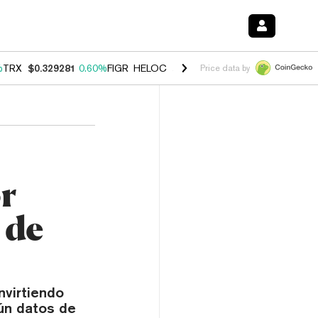
%
TRX
$0.329281
0.60%
FIGR_HELOC
$1.001
-2.70%
HYPE
$54.82
0.
Price data by
r
 de
nvirtiendo
ún datos de