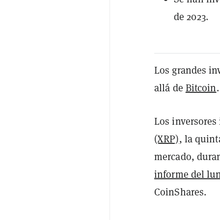
de 2023.
Los grandes in
allá de
Bitcoin
.
Los inversores
(XRP)
, la quin
mercado, duran
informe del lu
CoinShares.