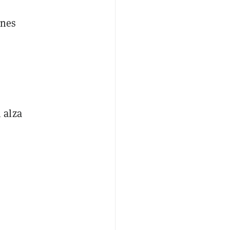
ones
 alza