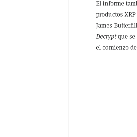
El informe tamb
productos XRP 
James Butterfil
Decryp
t
que se 
el comienzo de