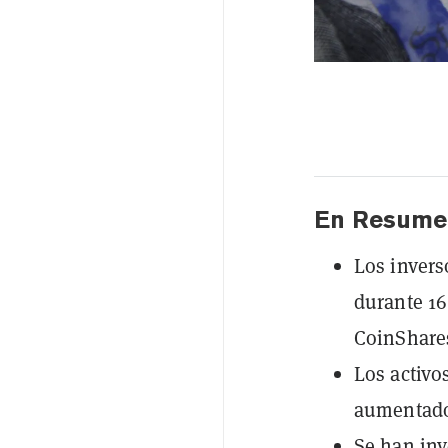
En Resume
Los invers
durante 1
CoinShare
Los activo
aumentado
Se han inv