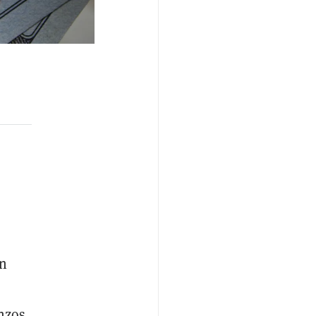
an
nzos