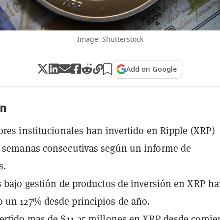
Image: Shutterstock
Add on Google
n
ores institucionales han invertido en Ripple (XRP)
6 semanas consecutivas según un informe de
s.
s bajo gestión de productos de inversión en XRP h
 un 127% desde principios de año.
ertido mas de $11,25 millones en XRP desde comie