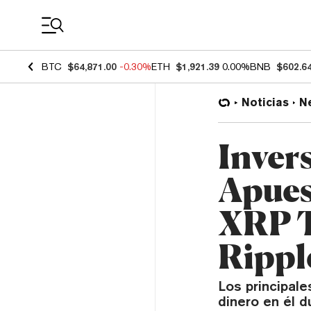
Coin Prices
BTC
$64,871.00
-0.30%
ETH
$1,921.39
0.00%
BNB
$602.6
Noticias
N
Inver
Apues
XRP T
Rippl
Los principale
dinero en él 