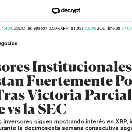
4
1.40%
USDC
$0.999537
0.00%
XRP
$1.037
0.20%
SOL
$76.39
2.10
egocios
sores Institucionales
tan Fuertemente Po
ras Victoria Parcial
e vs la SEC
s inversores siguen mostrando interés en XRP, i
durante la decimosexta semana consecutiva seg