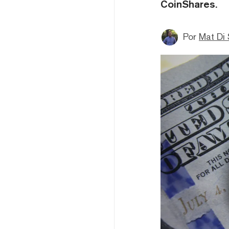
CoinShares.
Por
Mat Di 