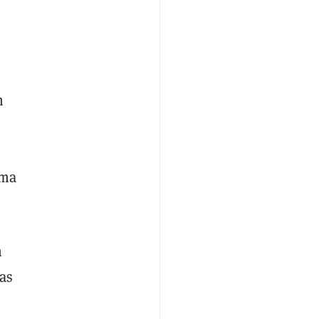
n
rma
n
as