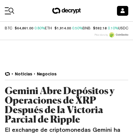
Coin Prices
$64,861.00
$1,914.00
$592.18
$
BTC
0.80%
ETH
0.50%
BNB
0.10%
USDC
Price data by
Noticias
Negocios
Gemini Abre Depósitos y
Operaciones de XRP
Después de la Victoria
Parcial de Ripple
El exchange de criptomonedas Gemini ha