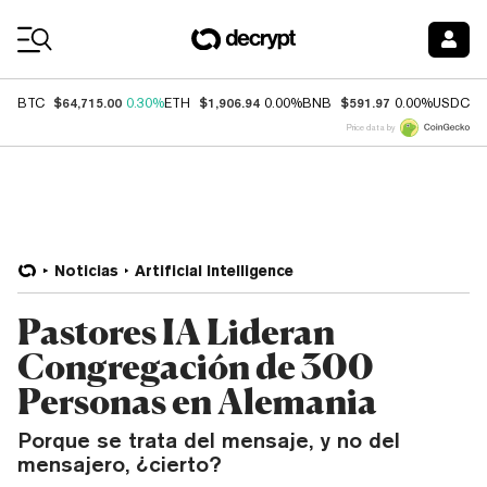
Coin Prices
$64,715.00
$1,906.94
$591.97
$
BTC
0.30%
ETH
0.00%
BNB
0.00%
USDC
Price data by
Noticias
Artificial Intelligence
Pastores IA Lideran
Congregación de 300
Personas en Alemania
Porque se trata del mensaje, y no del
mensajero, ¿cierto?