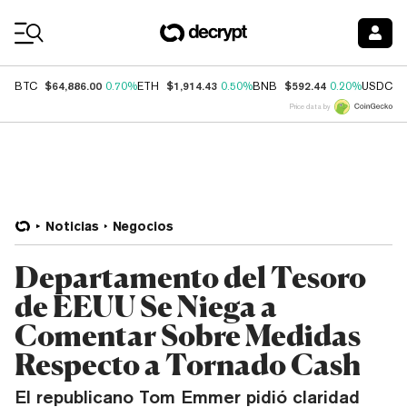
Coin Prices
$64,886.00
$1,914.43
$592.44
$
BTC
0.70%
ETH
0.50%
BNB
0.20%
USDC
Price data by
Noticias
Negocios
Departamento del Tesoro
de EEUU Se Niega a
Comentar Sobre Medidas
Respecto a Tornado Cash
El republicano Tom Emmer pidió claridad