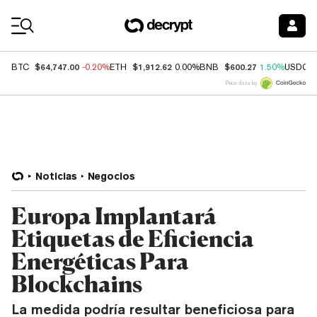
Coin Prices
$64,747.00
$1,912.62
$600.27
BTC
-0.20%
ETH
0.00%
BNB
1.50%
USDC
Price data by
Noticias
Negocios
Europa Implantará
Etiquetas de Eficiencia
Energéticas Para
Blockchains
La medida podría resultar beneficiosa para