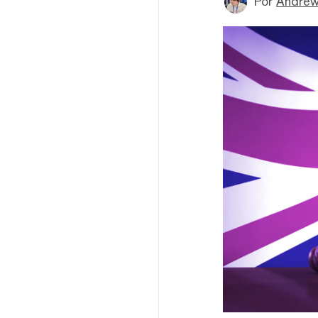
Por
Andrew