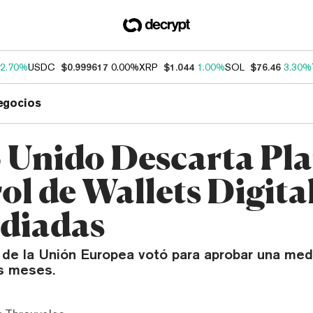
2.70%
USDC
$0.999617
0.00%
XRP
$1.044
1.00%
SOL
$76.46
3.30%
egocios
 Unido Descarta Pla
ol de Wallets Digita
diadas
 de la Unión Europea votó para aprobar una medi
s meses.