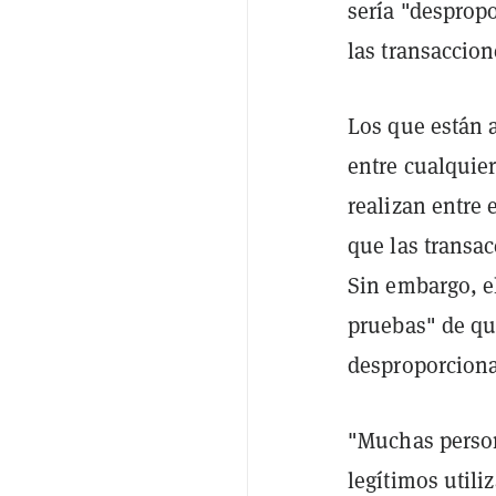
sería "desprop
las transaccione
Los que están a
entre cualquier
realizan entre
que las transac
Sin embargo, e
pruebas" de qu
desproporcion
"Muchas person
legítimos utili