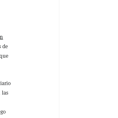
en
s de
 que
iario
 las
sgo