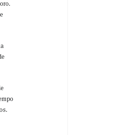
oro.
de
la
de
de
tiempo
os.