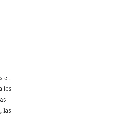
s en
a los
las
 las