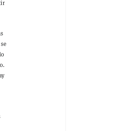
ir
as
 se
do
o.
ay
s