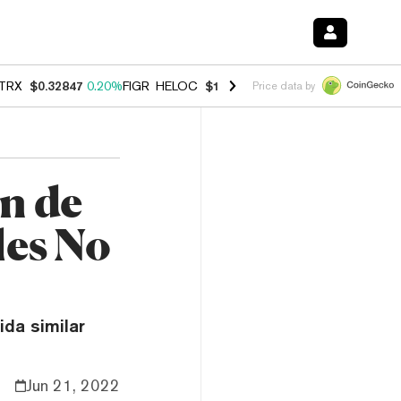
TRX
$0.32847
0.20%
FIGR_HELOC
$1.007
-2.70%
HYPE
$54.78
-2.6
Price data by
n de
les No
da similar
Jun 21, 2022