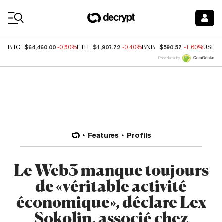
Coin Prices
$64,460.00
$1,907.72
$590.57
BTC
-0.50%
ETH
-0.40%
BNB
-1.60%
USDC
Price data by
Features
Profils
Le Web3 manque toujours
de «véritable activité
économique», déclare Lex
Sokolin, associé chez