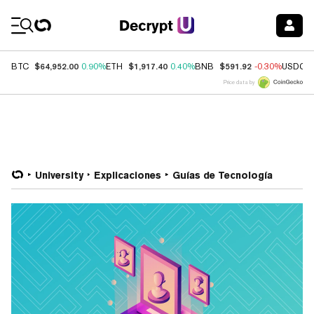
Coin Prices
$64,952.00
$1,917.40
$591.92
BTC
0.90%
ETH
0.40%
BNB
-0.30%
USDC
Price data by
University
Explicaciones
Guías de Tecnología