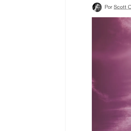
Por
Scott C