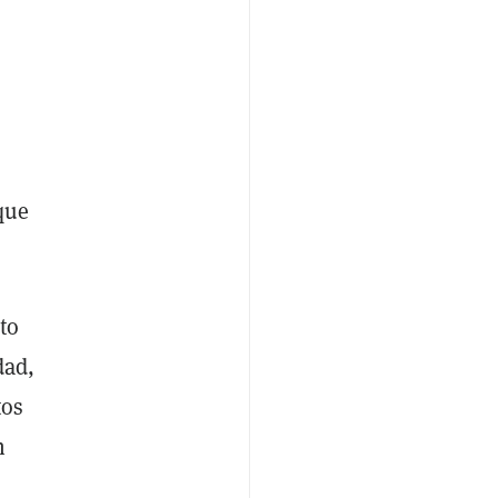
que
to
dad,
tos
n