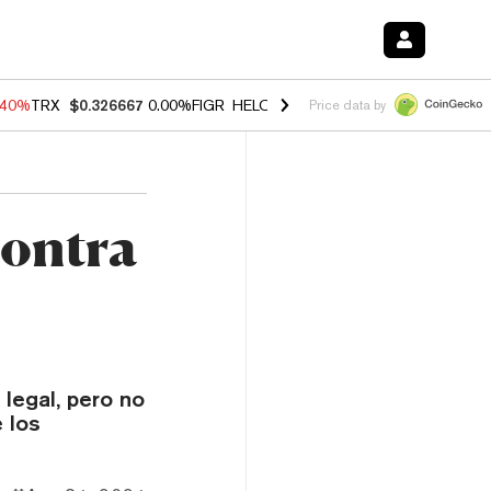
.40%
TRX
$0.326667
0.00%
FIGR_HELOC
$1.035
0.20%
HYPE
$55.43
Price data by
Contra
legal, pero no
 los