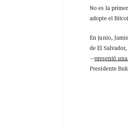
No es la prime
adopte el Bitco
En junio, Jami
de El Salvador,
—
presentó un
Presidente Buk