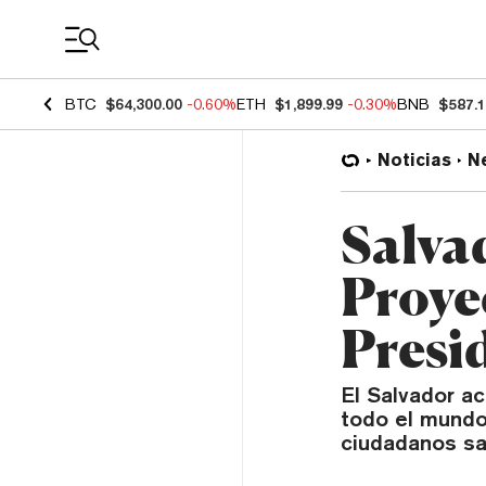
Coin Prices
BTC
$64,300.00
-0.60%
ETH
$1,899.99
-0.30%
BNB
$587.
Noticias
N
Salva
Proye
Presi
El Salvador a
todo el mundo
ciudadanos sal