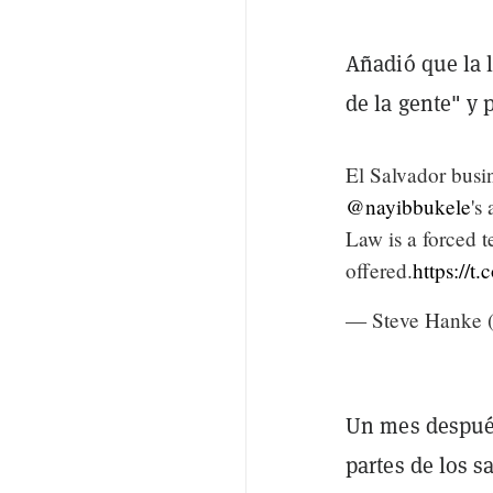
Añadió que la l
de la gente" y 
El Salvador busin
@nayibbukele
's
Law is a forced 
offered.
https://
— Steve Hanke 
Un mes después
partes de los 