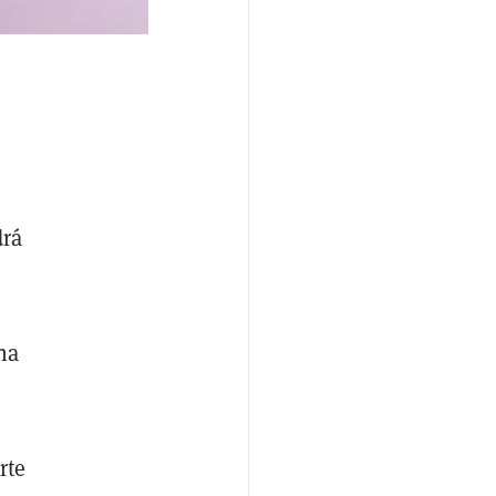
drá
na
rte