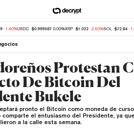
19
-1.40%
USDC
$0.999587
0.00%
XRP
$1.022
-2.60%
SOL
$72.84
-1
egocios
doreños Protestan 
cto De Bitcoin Del
dente Bukele
ceptará pronto el Bitcoin como moneda de curso 
 comparte el entusiasmo del Presidente, ya que
ieron a la calle esta semana.