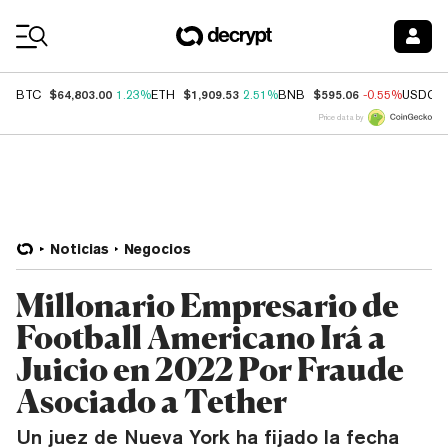
Coin Prices
$64,803.00
$1,909.53
$595.06
BTC
1.23%
ETH
2.51%
BNB
-0.55%
USDC
Price data by
Noticias
Negocios
Millonario Empresario de
Football Americano Irá a
Juicio en 2022 Por Fraude
Asociado a Tether
Un juez de Nueva York ha fijado la fecha