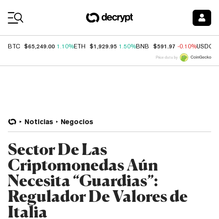
Coin Prices
$65,249.00
$1,929.95
$591.97
BTC
1.10%
ETH
1.50%
BNB
-0.10%
USDC
Price data by
Noticias
Negocios
Sector De Las
Criptomonedas Aún
Necesita “Guardias”:
Regulador De Valores de
Italia