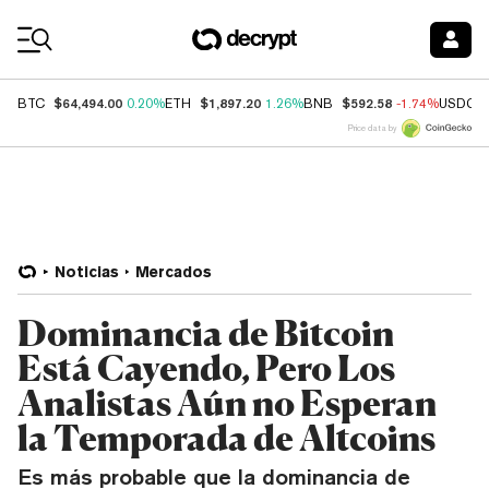
Coin Prices
$64,494.00
$1,897.20
$592.58
BTC
0.20%
ETH
1.26%
BNB
-1.74%
USDC
Price data by
Noticias
Mercados
Dominancia de Bitcoin
Está Cayendo, Pero Los
Analistas Aún no Esperan
la Temporada de Altcoins
Es más probable que la dominancia de