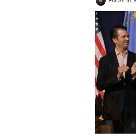
Por
André 