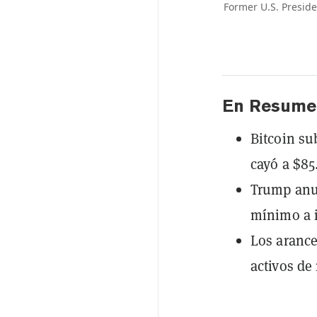
Former U.S. Presiden
En Resume
Bitcoin su
cayó a $85
Trump anun
mínimo a 
Los arance
activos de 