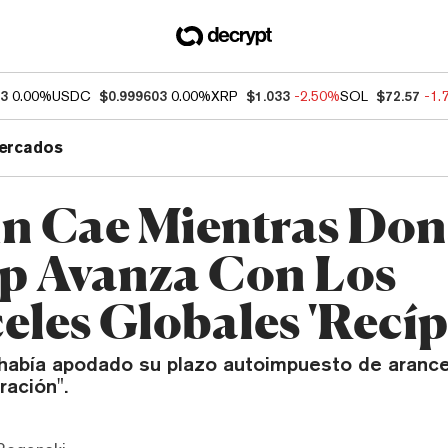
93
0.00%
USDC
$0.999603
0.00%
XRP
$1.033
-2.50%
SOL
$72.57
-1.
ercados
in Cae Mientras Don
 Avanza Con Los
eles Globales 'Recíp
 había apodado su plazo autoimpuesto de aranc
ración".