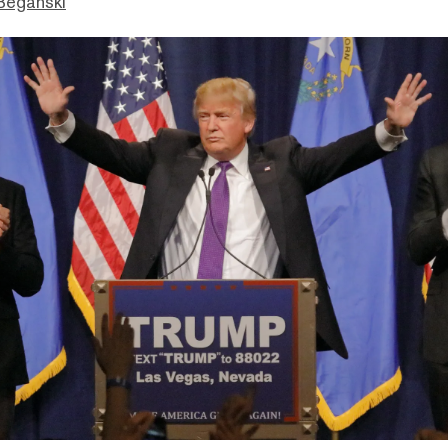
Beganski