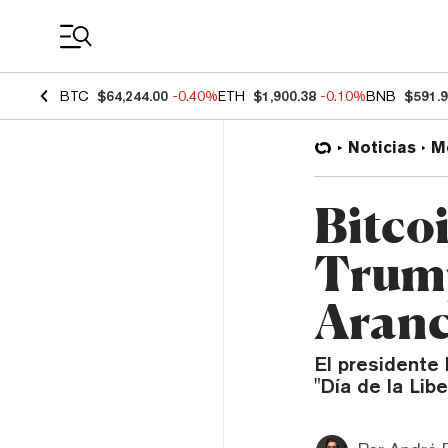
Coin Prices
BTC
$64,244.00
-0.40%
ETH
$1,900.38
-0.10%
BNB
$591.
Noticias
M
Bitco
Trump
Aranc
El presidente
"Día de la Libe