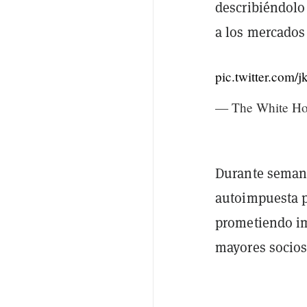
describiéndolo
a los mercados
pic.twitter.com
— The White H
Durante semana
autoimpuesta p
prometiendo im
mayores socios