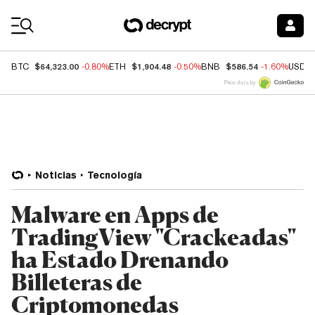
Coin Prices
$64,323.00
$1,904.48
$586.54
BTC
-0.80%
ETH
-0.50%
BNB
-1.60%
USDC
Price data by
Noticias
Tecnología
Malware en Apps de
TradingView "Crackeadas"
ha Estado Drenando
Billeteras de
Criptomonedas