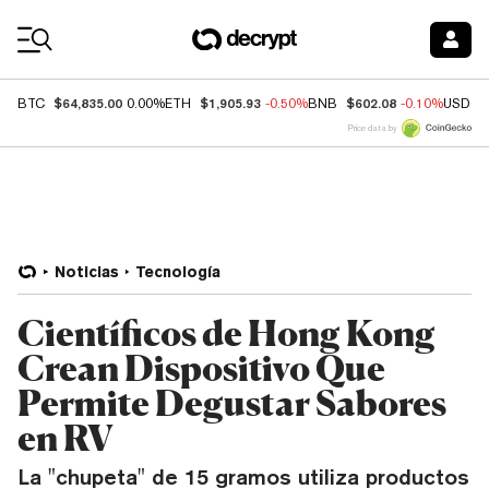
Coin Prices
$64,835.00
$1,905.93
$602.08
BTC
0.00%
ETH
-0.50%
BNB
-0.10%
USDC
Price data by
Noticias
Tecnología
Científicos de Hong Kong
Crean Dispositivo Que
Permite Degustar Sabores
en RV
La "chupeta" de 15 gramos utiliza productos