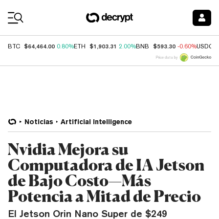
Coin Prices
$64,464.00
$1,903.31
$593.30
BTC
0.80%
ETH
2.00%
BNB
-0.60%
USDC
Price data by
Noticias
Artificial Intelligence
Nvidia Mejora su
Computadora de IA Jetson
de Bajo Costo—Más
Potencia a Mitad de Precio
El Jetson Orin Nano Super de $249