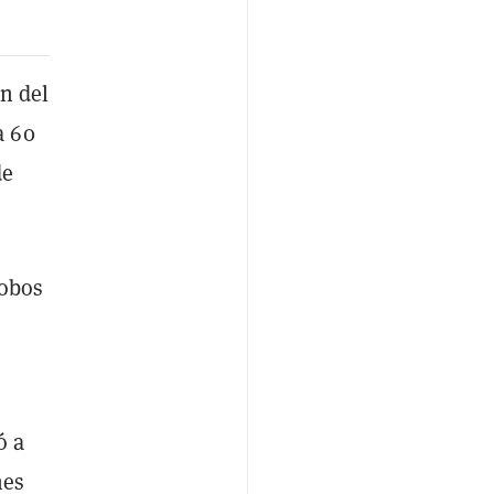
in del
a 60
de
robos
ó a
nes