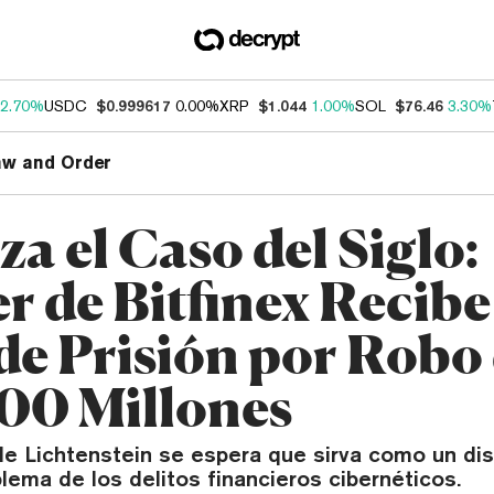
2.70%
USDC
$0.999617
0.00%
XRP
$1.044
1.00%
SOL
$76.46
3.30%
aw and Order
za el Caso del Siglo:
r de Bitfinex Recibe
de Prisión por Robo
00 Millones
de Lichtenstein se espera que sirva como un dis
lema de los delitos financieros cibernéticos.