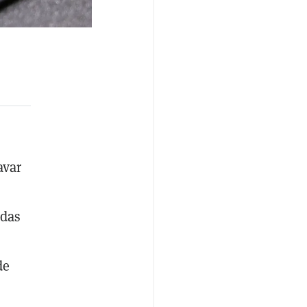
avar
edas
de