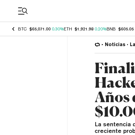
Coin Prices
BTC
$65,071.00
0.30%
ETH
$1,921.98
0.20%
BNB
$605.05
Noticias
L
Finali
Hacke
Años 
$10.0
La sentencia 
creciente prob