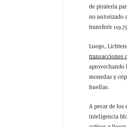
de piratería pa
no autorizado a
transferir 119.7
Luego, Lichten
transacciones 
aprovechando 
monedas y crip
huellas.
A pesar de los 
inteligencia bl
activos y lleva