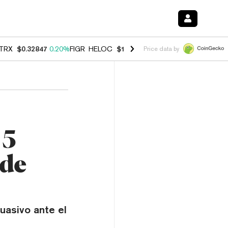
TRX
$0.32847
0.20%
FIGR_HELOC
$1.007
-2.70%
HYPE
$54.78
-2.6
Price data by
 5
 de
uasivo ante el