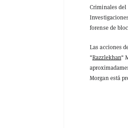
Criminales del 
Investigaciones
forense de blo
Las acciones d
"
Razzlekhan
" 
aproximadament
Morgan está pr