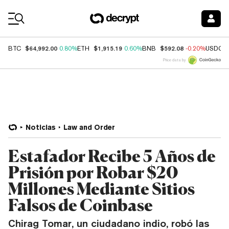
Coin Prices
$64,992.00
$1,915.19
$592.08
BTC
0.80%
ETH
0.60%
BNB
-0.20%
USDC
Price data by
Noticias
Law and Order
Estafador Recibe 5 Años de
Prisión por Robar $20
Millones Mediante Sitios
Falsos de Coinbase
Chirag Tomar, un ciudadano indio, robó las