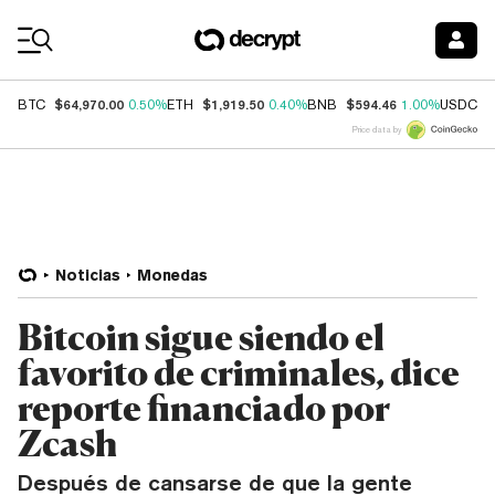
Coin Prices
$64,970.00
$1,919.50
$594.46
$
BTC
0.50%
ETH
0.40%
BNB
1.00%
USDC
Price data by
Noticias
Monedas
Bitcoin sigue siendo el
favorito de criminales, dice
reporte financiado por
Zcash
Después de cansarse de que la gente