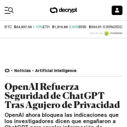
Coin Prices
$64,997.00
$1,916.86
$593.01
$
BTC
1.10%
ETH
0.90%
BNB
0.00%
USDC
Price data by
Noticias
Artificial Intelligence
OpenAI Refuerza
Seguridad de ChatGPT
Tras Agujero de Privacidad
OpenAI ahora bloquea las indicaciones que
los investigadores dicen que engañaron a