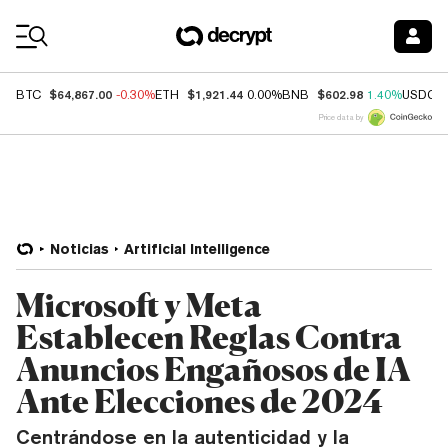
Coin Prices
$64,867.00
$1,921.44
$602.98
BTC
-0.30%
ETH
0.00%
BNB
1.40%
USDC
Price data by
Noticias
Artificial Intelligence
Microsoft y Meta
Establecen Reglas Contra
Anuncios Engañosos de IA
Ante Elecciones de 2024
Centrándose en la autenticidad y la