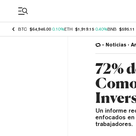
Coin Prices
BTC
$64,946.00
0.10%
ETH
$1,919.15
0.40%
BNB
$595.11
Noticias
Ar
72% d
Como 
Inver
Un informe re
enfocados en 
trabajadores.