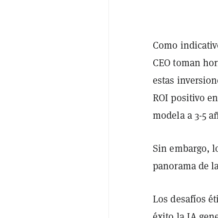
Como indicativo
CEO toman hori
estas inversio
ROI positivo e
modela a 3-5 a
Sin embargo, l
panorama de la
Los desafíos é
éxito la IA gen