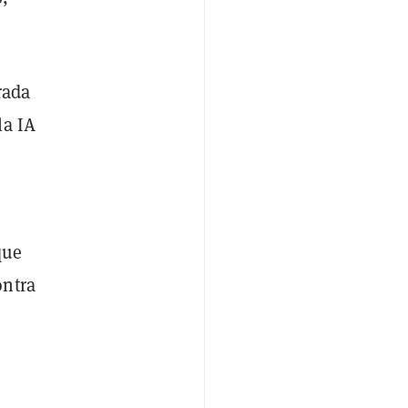
rada
la IA
que
ontra