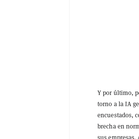
Y por último, p
torno a la IA g
encuestados, c
brecha en norma
sus empresas. 