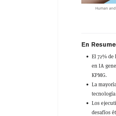
Human and A
En Resume
El 72% de 
en IA gene
KPMG.
La mayoría
tecnología
Los ejecut
desafíos ét