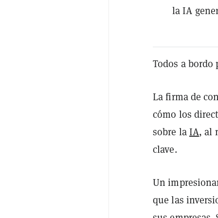
la IA gener
Todos a bordo 
La firma de co
cómo los direc
sobre la
IA
, al
clave.
Un impresionan
que las invers
sus empresas. 