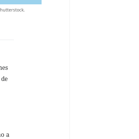
hutterstock.
ones
 de
no a