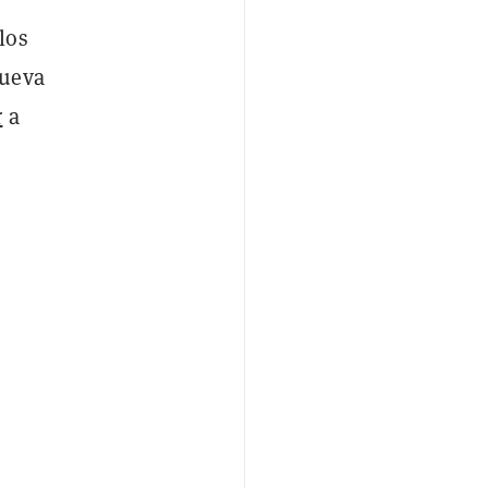
los
nueva
r
a