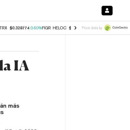
TRX
$0.328774
0.60%
FIGR_HELOC
$1.007
-2.70%
HYPE
$54.46
-4.
Price data by
la IA
tán más
us