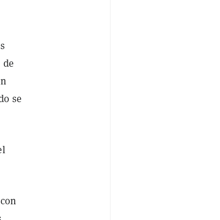
os
o de
un
do se
el
 con
s,