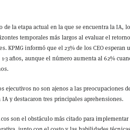
 de la etapa actual en la que se encuentra la IA, l
zontes temporales más largos al evaluar el retorn
nes. KPMG informó que el 23% de los CEO esperan 
n 1-3 años, aunque el número aumenta al 62% cuan
ños.
os ejecutivos no son ajenos a las preocupaciones d
 IA y destacaron tres principales aprehensiones.
ticos son el obstáculo más citado para implementar
erativa, junto con el costo y las habilidades técnica