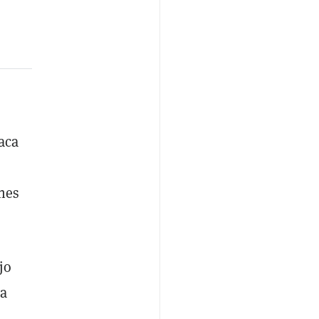
aca
nes
jo
ra