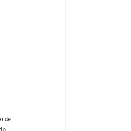
to de
ado