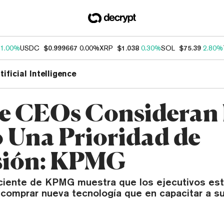
1.00%
USDC
$0.999667
0.00%
XRP
$1.038
0.30%
SOL
$75.39
2.80%
tificial Intelligence
e CEOs Consideran 
Una Prioridad de
sión: KPMG
ciente de KPMG muestra que los ejecutivos es
comprar nueva tecnología que en capacitar a s