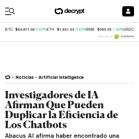
Coin Prices
$64,977.00
$1,921.03
$595.35
$
BTC
0.50%
ETH
0.40%
BNB
1.00%
USDC
Price data by
Noticias
Artificial Intelligence
Investigadores de IA
Afirman Que Pueden
Duplicar la Eficiencia de
Los Chatbots
Abacus AI afirma haber encontrado una