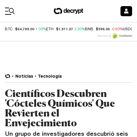
Coin Prices
$64,799.00
$1,911.07
$596.06
BTC
1.00%
ETH
2.30%
BNB
-0.50%
USDC
Price data by
Noticias
Tecnología
Científicos Descubren
'Cócteles Químicos' Que
Revierten el
Envejecimiento
Un grupo de investigadores descubrió seis