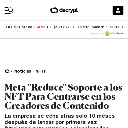
Coin Prices
$64,747.00
$1,912.72
$600.91
BTC
-0.40%
ETH
-0.30%
BNB
1.30%
USDC
Price data by
Noticias
NFTs
Meta "Reduce" Soporte a los
NFT Para Centrarse en los
Creadores de Contenido
La empresa se echa atrás sólo 10 meses
después de lanzar por primera vez