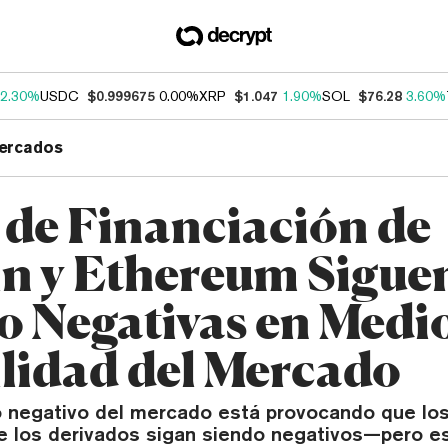
2.30%
USDC
$0.999675
0.00%
XRP
$1.047
1.90%
SOL
$76.28
3.60%
ercados
 de Financiación de
in y Ethereum Sigue
o Negativas en Medi
ilidad del Mercado
o negativo del mercado está provocando que los
de los derivados sigan siendo negativos—pero e