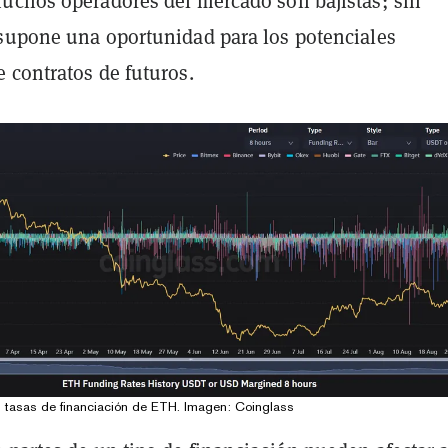
uchos operadores del mercado son bajistas; sin
supone una oportunidad para los potenciales
 contratos de futuros.
as tasas de financiación de ETH. Imagen: Coinglass