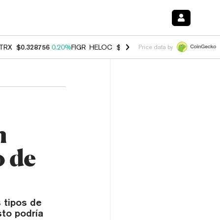
TRX
$0.328756
0.20%
FIGR_HELOC
$1.006
-2.70%
HYPE
$54.91
-1.
Price data by
n
o de
 tipos de
sto podría