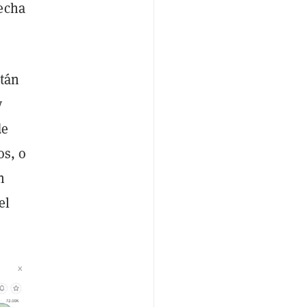
fecha
stán
y
de
os, o
n
el