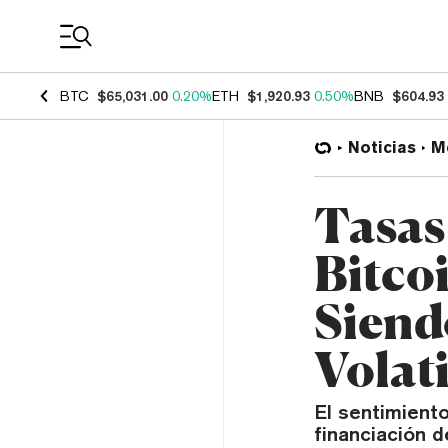
Coin Prices
BTC
$65,031.00
0.20%
ETH
$1,920.93
0.50%
BNB
$604.93
Noticias
M
Tasas
Bitco
Siend
Volat
El sentimient
financiación 