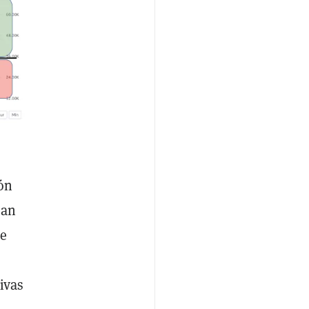
ón
ran
de
ivas