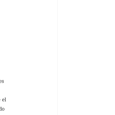
es
 el
do