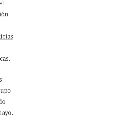
el
ción
icias
cas.
s
rupo
do
mayo.