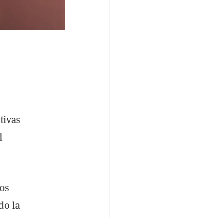
tivas
l
los
do la