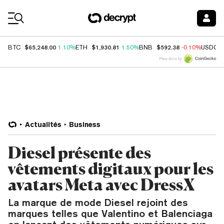
Coin Prices
$65,248.00
$1,930.81
$592.38
BTC
1.10%
ETH
1.50%
BNB
-0.10%
USDC
Price data by
Actualités
Business
Diesel présente des
vêtements digitaux pour les
avatars Meta avec DressX
La marque de mode Diesel rejoint des
marques telles que Valentino et Balenciaga