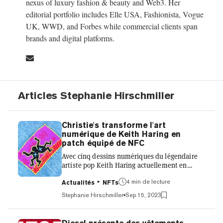
nexus of luxury fashion & beauty and Web3. Her
editorial portfolio includes Elle USA, Fashionista, Vogue
UK, WWD, and Forbes while commercial clients span
brands and digital platforms.
Articles Stephanie Hirschmiller
Christie's transforme l'art
numérique de Keith Haring en
patch équipé de NFC
Avec cinq dessins numériques du légendaire
artiste pop Keith Haring actuellement en
vente en tant que NFTs, la maison de vente
4 min de lecture
aux enchères Christie's s'est associée à la
Actualités
NFTs
marque de mode connectée MNTGE pour sortir
Stephanie Hirschmiller
Sep 15, 2023
un patch physique inspiré d'une des œuvres -
avec une touche technologique propre. La
vente aux enchères de Christie's, Keith