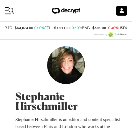
Coin Prices
$64,874.00
$1,911.39
$591.08
BTC
0.90%
ETH
0.50%
BNB
-0.40%
USDC
Price data by
Stephanie
Hirschmiller
Stephanie Hirschmiller is an editor and content specialist
based between Paris and London who works at the