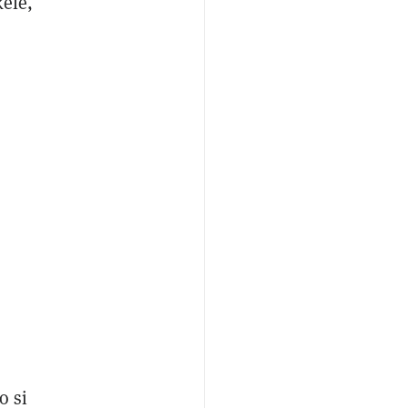
kele,
o si