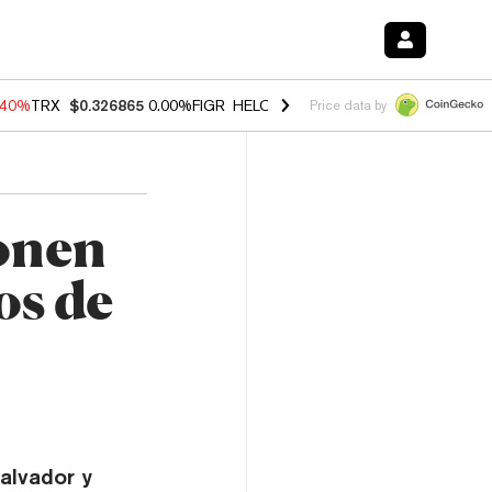
.40%
TRX
$0.326865
0.00%
FIGR_HELOC
$1.035
1.50%
HYPE
$56.65
Price data by
onen
os de
alvador y