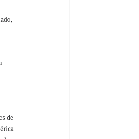
nado,
u
es de
érica