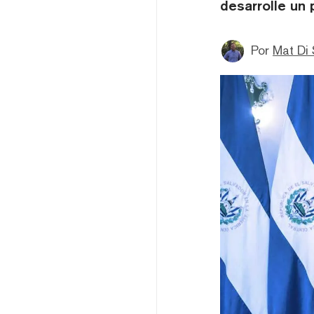
desarrolle un 
Por
Mat Di 