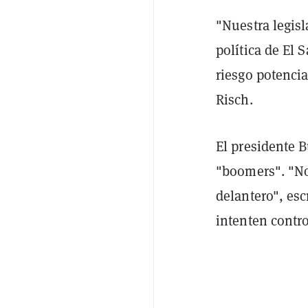
"Nuestra legisl
política de El 
riesgo potencia
Risch.
El presidente 
"boomers". "No
delantero", es
intenten contr