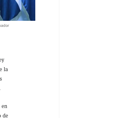
lvador
ey
e la
s
.
a en
o de