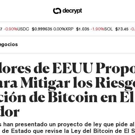
07
-0.90%
USDC
$0.999635
0.00%
XRP
$1.035
-1.90%
SOL
$73.45
-0
egocios
ores de EEUU Prop
ra Mitigar los Riesg
ión de Bitcoin en El
dor
 han presentado un proyecto de ley que pide al
de Estado que revise la Ley del Bitcoin de El S