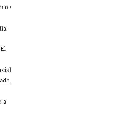
tiene
la.
 El
rcial
ado
o a