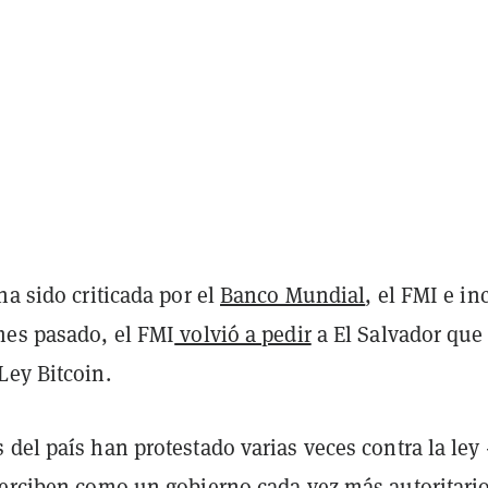
ha sido criticada por el
Banco Mundial
, el FMI e in
mes pasado, el FMI
volvió a pedir
a El Salvador que
Ley Bitcoin.
del país han protestado varias veces contra la ley 
perciben como un gobierno cada vez más autoritario