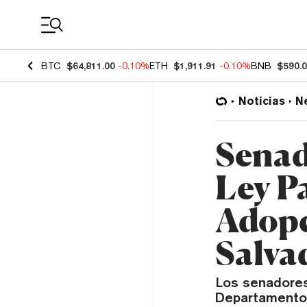
Coin Prices
BTC
$64,811.00
-0.10%
ETH
$1,911.91
-0.10%
BNB
$590.
Noticias
N
Senad
Ley Pa
Adopc
Salva
Los senadores
Departamento 