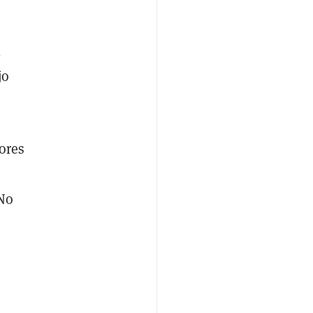
l
jo
ores
 No