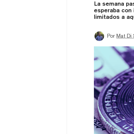
La semana pas
esperaba con i
limitados a aq
Por
Mat Di 