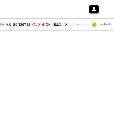
80%
TRX
$0.326732
-0.20%
FIGR_HELOC
$1.017
0.00%
HYPE
$56.16
Price data by