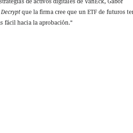
estrategias de activos digitales de VanEck, Gabor
a
Decrypt
que la firma cree que un ETF de futuros te
 fácil hacia la aprobación."