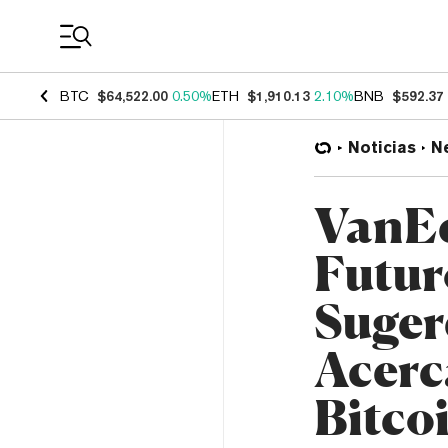
Coin Prices
BTC
$64,522.00
0.50%
ETH
$1,910.13
2.10%
BNB
$592.37
Noticias
N
VanEc
Futur
Suger
Acerc
Bitco