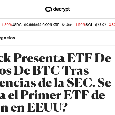
-1.30%
USDC
$0.999598
0.00%
XRP
$1.041
-1.50%
SOL
$73.07
-0.
egocios
k Presenta ETF De
os De BTC Tras
encias de la SEC. Se
a el Primer ETF de
in en EEUU?