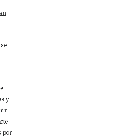
ran
 se
ue
as
y
oin.
rte
s por