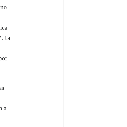
 no
ica
". La
por
as
n a