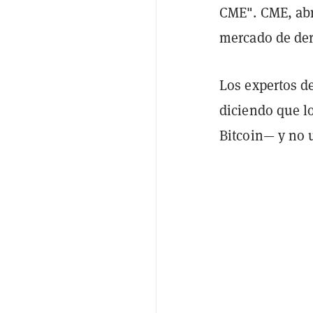
CME". CME, abr
mercado de der
Los expertos d
diciendo que lo
Bitcoin— y no 