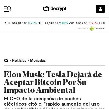
Coin Prices
$64,610.00
$1,910.51
$592.56
BTC
0.70%
ETH
2.10%
BNB
-1.20%
USDC
Price data by
Noticias
Monedas
Elon Musk: Tesla Dejará de
Aceptar Bitcoin Por Su
Impacto Ambiental
El CEO de la compañía de coches
eléctricos citó el "rápido aumento del uso