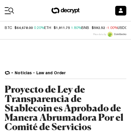
Coin Prices
$64,678.00
$1,911.75
$592.52
BTC
0.20%
ETH
1.80%
BNB
-1.00%
USDC
Price data by
Noticias
Law and Order
Proyecto de Ley de
Transparencia de
Stablecoin es Aprobado de
Manera Abrumadora Por el
Comité de Servicios