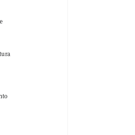
ue
tura
nto