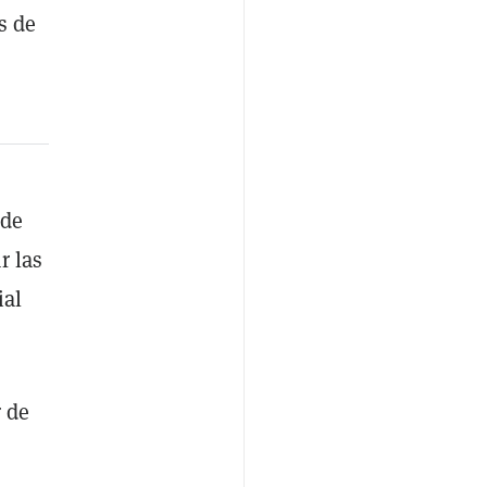
s de
 de
r las
ial
r de