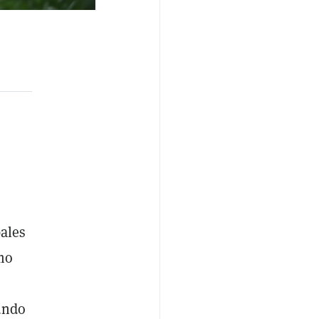
bales
mo
undo