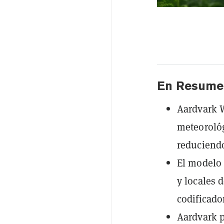
En Resume
Aardvark 
meteorológ
reduciendo
El modelo 
y locales 
codificado
Aardvark p