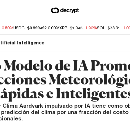
-0.80%
USDC
$0.999492
0.00%
XRP
$1.045
-1.90%
SOL
$73.31
-1.
tificial Intelligence
 Modelo de IA Prom
cciones Meteorológi
ápidas e Inteligente
e Clima Aardvark impulsado por IA tiene como ob
 predicción del clima por una fracción del costo
cionales.