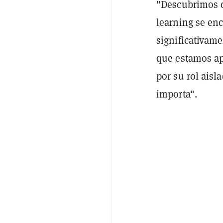
"Descubrimos 
learning se en
significativamen
que estamos a
por su rol ais
importa".