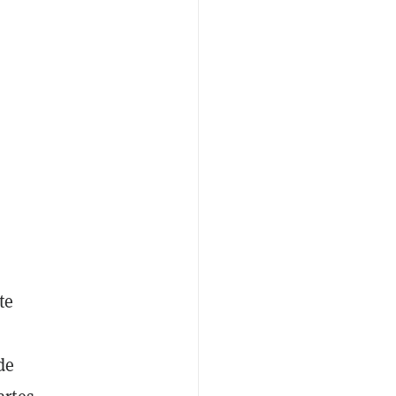
te
de