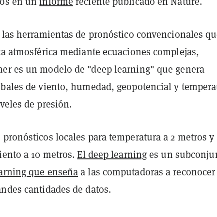
gos en un
informe
reciente publicado en Nature.
e las herramientas de pronóstico convencionales q
ica atmosférica mediante ecuaciones complejas,
er es un modelo de "deep learning" que genera
obales de viento, humedad, geopotencial y tempera
veles de presión.
 pronósticos locales para temperatura a 2 metros y
iento a 10 metros.
El deep learning
es un subconju
arning que enseña
a las computadoras a reconocer
andes cantidades de datos.