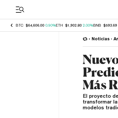
Coin Prices
BTC
$64,606.00
0.90%
ETH
$1,902.80
2.00%
BNB
$593.69
Noticias
Ar
Nuevo
Predi
Más R
El proyecto d
transformar la
modelos tradi