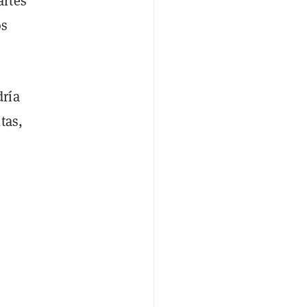
artes
os
dría
tas,