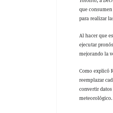
Toronto, a
Decr
que consumen 
para realizar l
Al hacer que e
ejecutar pronós
mejorando la v
Como explicó 
reemplazar cad
convertir dato
meteorológico.