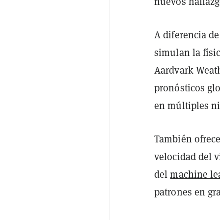
nuevos hallaz
A diferencia d
simulan la fís
Aardvark Weath
pronósticos gl
en múltiples ni
También ofrece
velocidad del v
del
machine le
patrones en gr