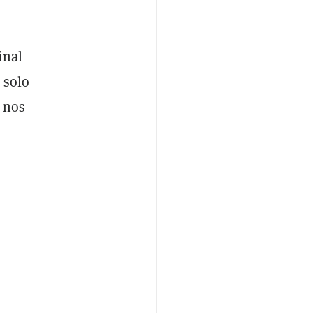
inal
 solo
s nos